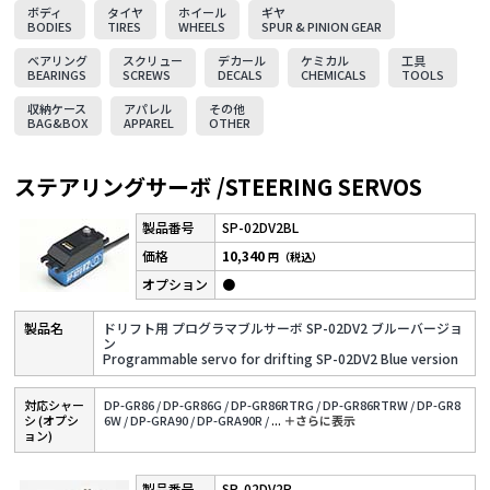
ボディ
タイヤ
ホイール
ギヤ
BODIES
TIRES
WHEELS
SPUR & PINION GEAR
ベアリング
スクリュー
デカール
ケミカル
工具
BEARINGS
SCREWS
DECALS
CHEMICALS
TOOLS
収納ケース
アパレル
その他
BAG&BOX
APPAREL
OTHER
ステアリングサーボ /STEERING SERVOS
SP-02DV2BL
10,340
円（税込）
●
ドリフト用 プログラマブルサーボ SP-02DV2 ブルーバージョ
ン
Programmable servo for drifting SP-02DV2 Blue version
対応シャー
DP-GR86 /
DP-GR86G /
DP-GR86RTRG /
DP-GR86RTRW /
DP-GR8
シ (オプシ
6W /
DP-GRA90 /
DP-GRA90R /
...
＋さらに表⽰
ョン)
SP-02DV2P