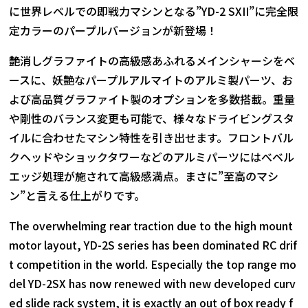
に世界レベルでの即戦力マシンとなる”YD-2 SXII”に完全限
定カラーのパープルバージョンが新登場！
艶消しグラファイトの高級感あふれるメインシャーシをベ
ースに、妖艶なパープルアルマイトのアルミ製パーツ、お
よび高品質グラファイト製のオプションを多数搭載。重量
や剛性のバランス変更も可能で、様々なドライビングスタ
イルに合わせたマシン特性を引き出せます。フロントバル
クヘッドやショックタワーなどのアルミパーツにはべベル
エッジ処理が施されて高級感満点。まさに”至高のマシ
ン”と言える仕上がりです。
The overwhelming rear traction due to the high mount
motor layout, YD-2S series has been dominated RC drif
t competition in the world. Especially the top range mo
del YD-2SX has now renewed with new developed curv
ed slide rack system, it is exactly an out of box ready f