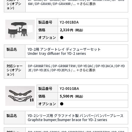
シ (オプシ
6W /
DP-GRA90 /
DP-GRA90R /
...
＋さらに表⽰
ョン)
Y2-001BDA
2,310
円（税込）
●
YD-2用 アンダートレイ ディフューザーセット
Under tray diffuser for YD-2 series
対応シャー
DP-GR86RTRG /
DP-GR86RTRW /
DP-YD2AC /
DP-YD2ACA /
DP-YD
シ (オプシ
2E /
DP-YD2EG /
DP-YD2EPLS /
...
＋さらに表⽰
ョン)
Y2-001GBA
5,500
円（税込）
●
YD-2シリーズ用 グラファイト製 バンパー/バンパーブレース
Graphite bumper/bumper brace for YD-2 series