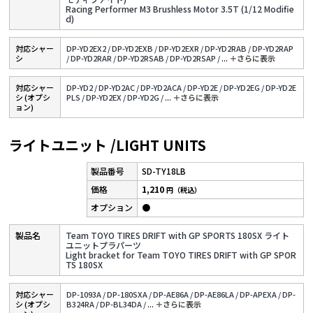
Racing Performer M3 Brushless Motor 3.5T (1/12 Modifie
d)
対応シャー
DP-YD2EX2 /
DP-YD2EXB /
DP-YD2EXR /
DP-YD2RAB /
DP-YD2RAP
シ
/
DP-YD2RAR /
DP-YD2RSAB /
DP-YD2RSAP /
...
＋さらに表⽰
対応シャー
DP-YD2 /
DP-YD2AC /
DP-YD2ACA /
DP-YD2E /
DP-YD2EG /
DP-YD2E
シ (オプシ
PLS /
DP-YD2EX /
DP-YD2G /
...
＋さらに表⽰
ョン)
ライトユニット /LIGHT UNITS
SD-TY18LB
1,210
円（税込）
●
Team TOYO TIRES DRIFT with GP SPORTS 180SX ライト
ユニットプラパーツ
Light bracket for Team TOYO TIRES DRIFT with GP SPOR
TS 180SX
対応シャー
DP-1093A /
DP-180SXA /
DP-AE86A /
DP-AE86LA /
DP-APEXA /
DP-
シ (オプシ
B324RA /
DP-BL34DA /
...
＋さらに表⽰