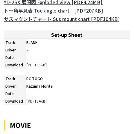
YD-2SX 展開図 Exploded view [PDF4.24MB]
トー角早見表 Toe angle chart [PDF207KB]
サスマウントチャート Sus mount chart [PDF104KB]
Set-up Sheet
BLANK
-
-
[PDF135KB]
RC TOGO
Kazuma Morita
-
[PDF184KB]
MOVIE