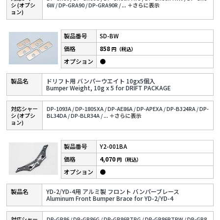
シ (オプシ
6W /
DP-GRA90 /
DP-GRA90R /
...
＋さらに表⽰
ョン)
SD-BW
858
円（税込）
●
ドリフト用 バンパーウエイト 10gx5個入
Bumper Weight, 10g x 5 for DRIFT PACKAGE
対応シャー
DP-1093A /
DP-180SXA /
DP-AE86A /
DP-APEXA /
DP-B324RA /
DP-
シ (オプシ
BL34DA /
DP-BLR34A /
...
＋さらに表⽰
ョン)
Y2-001BA
4,070
円（税込）
●
YD-2/YD-4用 アルミ製 フロント バンパーブレース
Aluminum Front Bumper Brace for YD-2/YD-4
対応シャー
DP-GR86 /
DP-GR86G /
DP-GR86RTRG /
DP-GR86RTRW /
DP-GR8