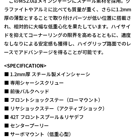
このMS2.0はメインシャーシにスチール素材を採用。グ
ラファイトやアルミに比べても質量が重く、さらに1.2mm
厚の薄型とすることで取り付けパーツが低い位置に搭載さ
れ、相対的に大幅な低重心化を果たしています。ハイサイ
ドを抑えてコーナーリングの限界を高めるとともに、適度
なしなりによる安定感も獲得し、ハイグリップ路面でのレ
ースでアドバンテージを得ることが可能です。
<SPECIFICATION>
■ 1.2mm厚 スチール製メインシャーシ
■ 専用シャーシスクリュー
■ 前後バルクヘッド
■ フロントショックステー（ローマウント）
■ リヤショックステー（アクティブショック）
■ 42T フロントスプール＆リヤデフ
■ センタープーリー
■ サーボマウント（低重心型）