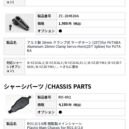
ョン)
ZC-204520A
1,980
円（税込）
●
アルミ製 20mm クランプ式 サーボホーン (25T)for FUTABA
Aluminum 20mm Clamp Servo Horn(25T Spline) for FUTA
BA
対応シャー
B-YZ2CAL2 /
B-YZ2CAL3 /
B-YZ2CAL31-1 /
B-YZ2DTM2 /
B-YZ2DT
シ (オプシ
M2S /
B-YZ2DTM3 /
...
＋さらに表⽰
ョン)
シャーシパーツ /CHASSIS PARTS
RO-002
4,180
円（税込）
●
RO1.0/2.0用 樹脂製メインシャーシ
Plastic Main Chassis for RO1.0/2.0