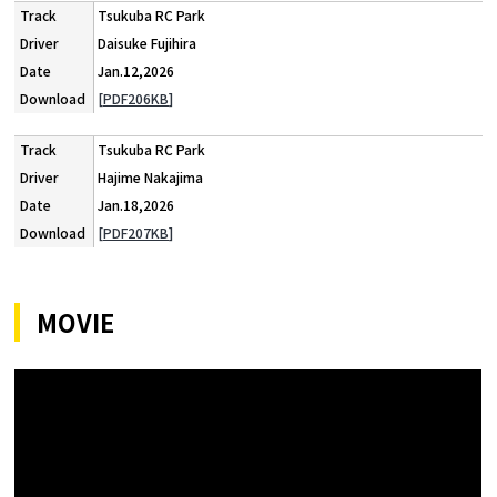
Tsukuba RC Park
Daisuke Fujihira
Jan.12,2026
[PDF206KB]
Tsukuba RC Park
Hajime Nakajima
Jan.18,2026
[PDF207KB]
MOVIE