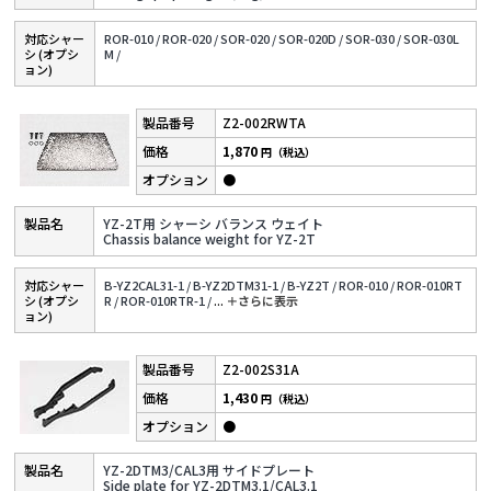
対応シャー
ROR-010 /
ROR-020 /
SOR-020 /
SOR-020D /
SOR-030 /
SOR-030L
シ (オプシ
M /
ョン)
Z2-002RWTA
1,870
円（税込）
●
YZ-2T用 シャーシ バランス ウェイト
Chassis balance weight for YZ-2T
対応シャー
B-YZ2CAL31-1 /
B-YZ2DTM31-1 /
B-YZ2T /
ROR-010 /
ROR-010RT
シ (オプシ
R /
ROR-010RTR-1 /
...
＋さらに表⽰
ョン)
Z2-002S31A
1,430
円（税込）
●
YZ-2DTM3/CAL3用 サイドプレート
Side plate for YZ-2DTM3.1/CAL3.1