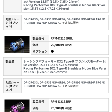
ack Version 15.5T (12.5×7.25×24ｍｍ）
Racing Performer DX2 Type-R Brushless Motor Black Ver
sion 15.5T (12.5×7.25×24ｍｍ）
対応シャー
DP-DRG3G /
DP-GR35 /
DP-GR86 /
DP-GR86G /
DP-GR86RTRG /
D
シ (オプシ
P-GR86RTRW /
DP-GR86W /
...
＋さらに表⽰
ョン)
RPM-D2155RBL
20,900
円（税込）
●
レーシングパフォーマー DX2 Type-R ブラシレスモーター Bl
ue Version 15.5T (12.5×7.25×24ｍｍ）
Racing Performer DX2 Type-R Brushless Motor Blue Versi
on 15.5T (12.5×7.25×24ｍｍ）
対応シャー
DP-DRG3G /
DP-GR35 /
DP-GR86 /
DP-GR86G /
DP-GR86RTRG /
D
シ (オプシ
P-GR86RTRW /
DP-GR86W /
...
＋さらに表⽰
ョン)
RPM-D2155RP
20,900
円（税込）