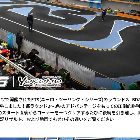
イツで開催されたETS(ユーロ・ツーリング・シリーズ)のラウンド2、
勝しました！毎ラウンド2～3秒のアドバンテージをもっての圧倒的勝利
のスタート直後からコーナーを一つクリアするたびに後続を引き離し、
下記リザルト、および動画でもぜひその違いをご覧ください。