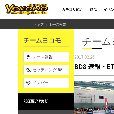
カテゴリ紹介
商品
イベ
トップ
レース報告
チーム
チームヨコモ
2017.02.26
レース報告
BD8 速報・
セッティング TIPS
メンバー
RECENTLY POSTS