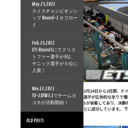
May.25,2022
スイスチャンピオンシ
ップ Round-1 オフロー
ド
Feb.15,2022
ETS Round5にてクリス
トファー選手が3位、
ヤニック選手が５位に
入賞！
Nov.22,2021
2月24日から3日間、ド
YZ-2DTM3.1でチームヨ
選手が圧倒的な走りで優
コモが活動開始！
Sが装着してあり、決勝
とに成功しています。 
OLD POSTS