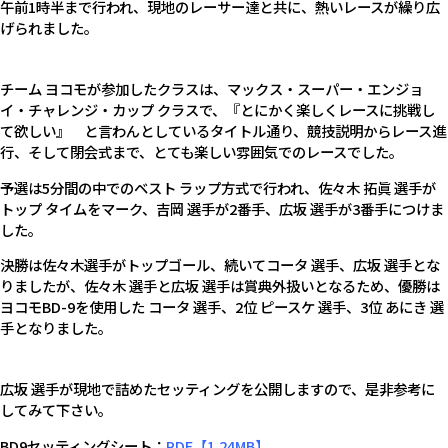
午前1時半まで行われ、現地のレーサー達と共に、熱いレースが繰り広
げられました。
チーム ヨコモが参加したクラスは、マックス・スーパー・エンジョ
イ・チャレンジ・カップ クラスで、『とにかく楽しくレースに挑戦し
て欲しい』 と言わんとしているタイトル通り、競技説明からレース進
行、そして閉会式まで、とても楽しい雰囲気でのレースでした。
予選は5分間の中でのベスト ラップ方式で行われ、佐々木 拓眞 選手が
トップ タイムをマーク、吉岡 選手が2番手、広坂 選手が3番手につけま
した。
決勝は佐々木選手がトップゴール、続いてコータ 選手、広坂 選手とな
りましたが、佐々木 選手と広坂 選手は賞典外扱いとなるため、優勝は
ヨコモBD-9を使用した コータ 選手、2位 ピースケ 選手、3位 あにき 選
手となりました。
広坂 選手が現地で詰めたセッティングを公開しますので、是非参考に
してみて下さい。
BD9セッティングシート：
PDF【1.24MB】