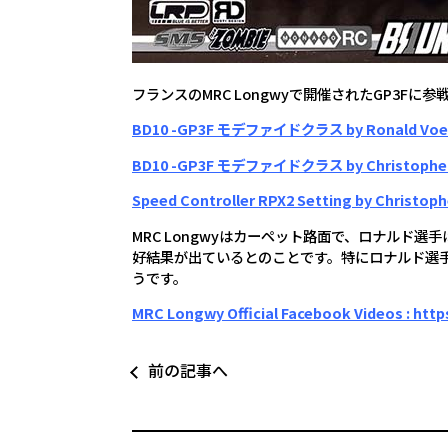
フランスのMRC Longwyで開催されたGP3
BD10 -GP3F モデファイドクラス by Ronald Voel
BD10 -GP3F モデファイドクラス by Christopher 
Speed Controller RPX2 Setting by Christop
MRC Longwyはカーペット路面で、ロナル
好結果が出ているとのことです。特にロナルド選
うです。
MRC Longwy Official Facebook Videos : h
前の記事へ