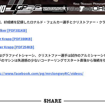
Fに参戦、好成績を記録したロナルド・フェルカー選手とクリストファー・
ker [PDF381KB]
Krapp [PDF380KB]
her Krapp [PDF254KB]
ド選手はグラファイトシャーシ、クリストファー選手は試作のアルミシャー
手のマシンは失速感の少ないコーナーリングでスタート直後から後続を
ttps://www.facebook.com/pg/mrclongwyRC/videos/
SHARE