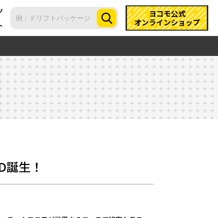
ツ
ヨコモ公式
オンラインショップ
ト
ⅡD誕生！