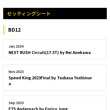
セッティングシート
BD12
Jan.2024
NEXT RUSH Circuit(17.5T) by Rei Anekawa
Nov.2023
Speed King 2023Final by Tsubasa Yoshimur
a
Sep.2023
ETS Andernach by Enrico Jung