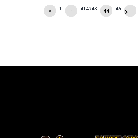
1
41
42
43
45
<
…
44