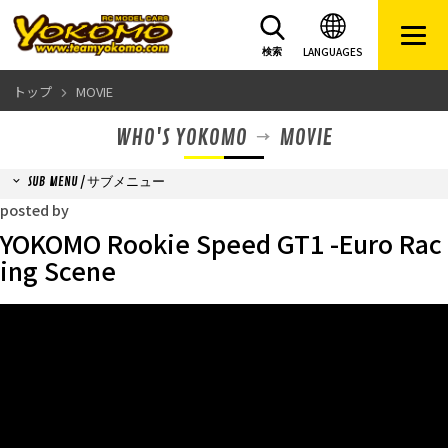
LANGUAGES
検索
トップ
MOVIE
WHO'S YOKOMO
MOVIE
SUB MENU / サブメニュー
posted by
YOKOMO Rookie Speed GT1 -Euro Rac
ing Scene