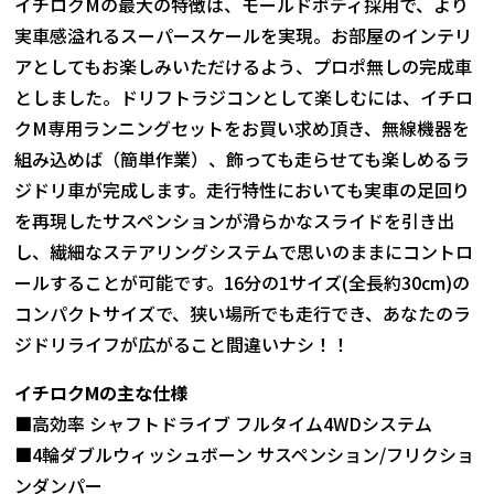
イチロクMの最大の特徴は、モールドボディ採用で、より
実車感溢れるスーパースケールを実現。お部屋のインテリ
アとしてもお楽しみいただけるよう、プロポ無しの完成車
としました。ドリフトラジコンとして楽しむには、イチロ
クM専用ランニングセットをお買い求め頂き、無線機器を
組み込めば（簡単作業）、飾っても走らせても楽しめるラ
ジドリ車が完成します。走行特性においても実車の足回り
を再現したサスペンションが滑らかなスライドを引き出
し、繊細なステアリングシステムで思いのままにコントロ
ールすることが可能です。16分の1サイズ(全長約30cm)の
コンパクトサイズで、狭い場所でも走行でき、あなたのラ
ジドリライフが広がること間違いナシ！！
イチロク
M
の主な仕様
■高効率 シャフトドライブ フルタイム4WDシステム
■4輪ダブルウィッシュボーン サスペンション/フリクショ
ンダンパー