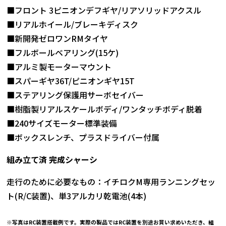
■フロント 3ピニオンデフギヤ/リアソリッドアクスル
■リアルホイール/ブレーキディスク
■新開発ゼロワンRMタイヤ
■フルボールベアリング(15ケ)
■アルミ製モーターマウント
■スパーギヤ36T/ピニオンギヤ15T
■ステアリング保護用サーボセイバー
■樹脂製リアルスケールボディ/ワンタッチボディ脱着
■240サイズモーター標準装備
■ボックスレンチ、プラスドライバー付属
組み立て済
完成シャーシ
走行のために必要なもの：イチロクM専用ランニングセッ
ト(R/C装置)、単3アルカリ乾電池(4本)
※写真はRC装置搭載例です。実際の製品ではRC装置を別途お買い求めいただき、組