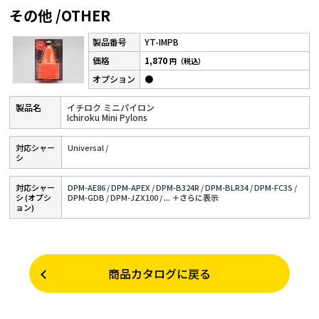
その他 /OTHER
YT-IMPB
1,870
円（税込）
●
イチロク ミニパイロン
Ichiroku Mini Pylons
対応シャー
Universal /
シ
対応シャー
DPM-AE86 /
DPM-APEX /
DPM-B324R /
DPM-BLR34 /
DPM-FC3S /
シ (オプシ
DPM-GDB /
DPM-JZX100 /
...
＋さらに表⽰
ョン)
商品カタログに戻る