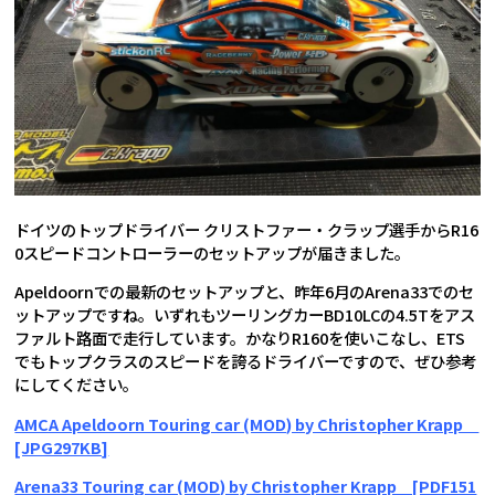
ドイツのトップドライバー クリストファー・クラップ選手からR16
0スピードコントローラーのセットアップが届きました。
Apeldoornでの最新のセットアップと、昨年6月のArena33でのセ
ットアップですね。いずれもツーリングカーBD10LCの4.5Tをアス
ファルト路面で走行しています。かなりR160を使いこなし、ETS
でもトップクラスのスピードを誇るドライバーですので、ぜひ参考
にしてください。
AMCA Apeldoorn Touring car (MOD) by Christopher Krapp
[JPG297KB]
Arena33 Touring car (MOD) by Christopher Krapp [PDF151