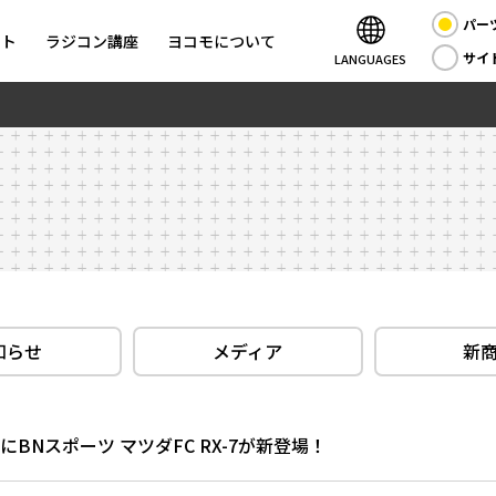
パー
ント
ラジコン講座
ヨコモについて
サイ
LANGUAGES
知らせ
メディア
新
BNスポーツ マツダFC RX-7が新登場！