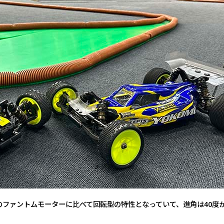
、今までのファントムモーターに比べて回転型の特性となっていて、進角は40