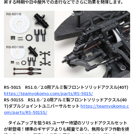
昇する時期や日中屋外での走行などでさらに効果を発揮します。
RS-501S RS1.0／2.0用アルミ製フロントソリッドアクスル(40T)
https://teamyokomo.com/parts/RS-501S/
RS-501SS RS1.0／2.0用アルミ製フロントソリッドアクスル(40
T)ダブルジョイントユニバーサルセット
https://teamyokomo.c
om/parts/RS-501SS/
タイムアップを狙うRS ユーザー待望のソリッドアクスルセット
が新登場！標準のギヤデフよりも軽量であり、無用なデフ作動を排