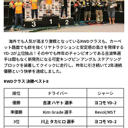
海外でも人気が高まり激戦となっているRWDクラスも、カーペ
ット路面でも群を抜くリヤトラクションと安定感の高さを発揮する
YD-2が上位独占！その中でも昨年のチャンピオンである吉波隼選
手は間もなく新発売になる可変キングピン アングル ステアリング
ブロックを装着してクイックに走行し、昨年に引き続いて2年連続
優勝という快挙を達成しました。
RWDクラス 決勝ベスト8
順位
ドライバー
シャーシ
優勝
吉波 ハヤト 選手
ヨコモ YD-2
準優勝
Kim Grade 選手
Revol/MST
3位
川上 タカヒロ 選手
ヨコモ YD-2