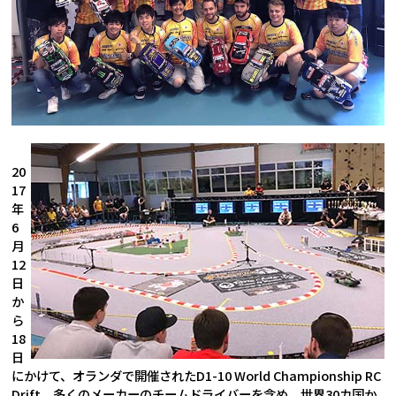
20
17
年
6
月
12
日
か
ら
18
日
にかけて、オランダで開催されたD1-10 World Championship RC
Drift。多くのメーカーのチームドライバーを含め、世界30カ国か