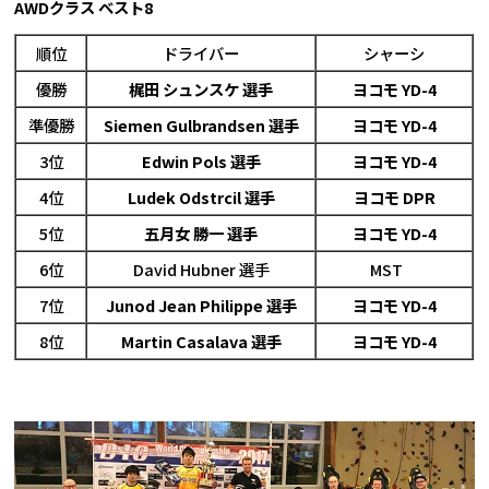
AWDクラス ベスト8
順位
ドライバー
シャーシ
優勝
梶田 シュンスケ 選手
ヨコモ YD-4
準優勝
Siemen Gulbrandsen 選手
ヨコモ YD-4
3位
Edwin Pols 選手
ヨコモ YD-4
4位
Ludek Odstrcil 選手
ヨコモ DPR
5位
五月女 勝一 選手
ヨコモ YD-4
6位
David Hubner 選手
MST
7位
Junod Jean Philippe 選手
ヨコモ YD-4
8位
Martin Casalava 選手
ヨコモ YD-4