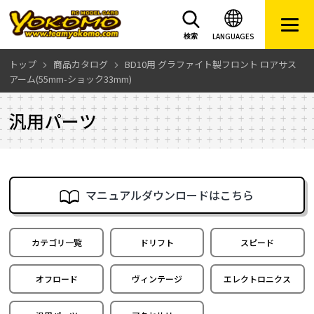
LANGUAGES
検索
トップ
商品カタログ
BD10用 グラファイト製フロント ロアサス
アーム(55mm-ショック33mm)
汎用パーツ
マニュアルダウンロードはこちら
カテゴリ一覧
ドリフト
スピード
オフロード
ヴィンテージ
エレクトロニクス