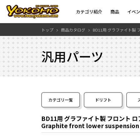
カテゴリ紹介
商品
イベ
トップ
商品カタログ
BD11用 グラファイト製 フ
汎用パーツ
カテゴリ一覧
ドリフト
BD11用 グラファイト製 フロント ロア
Graphite front lower suspensio