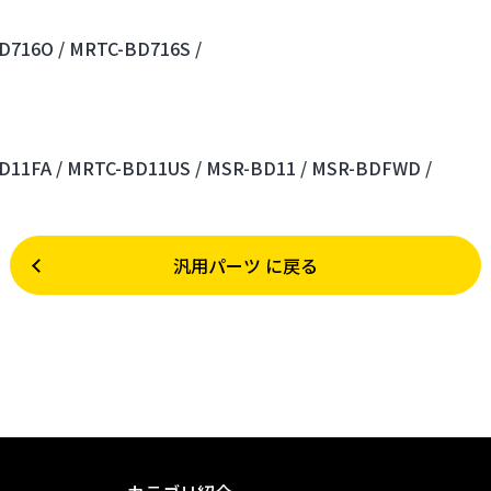
D716O /
MRTC-BD716S /
D11FA /
MRTC-BD11US /
MSR-BD11 /
MSR-BDFWD /
汎用パーツ に戻る