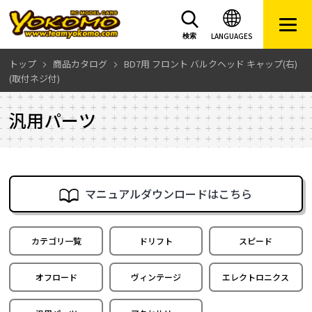
LANGUAGES
検索
トップ
商品カタログ
BD7用 フロント バルクヘッド キャップ(右)
(取付ネジ付)
汎用パーツ
マニュアルダウンロードはこちら
カテゴリ一覧
ドリフト
スピード
オフロード
ヴィンテージ
エレクトロニクス