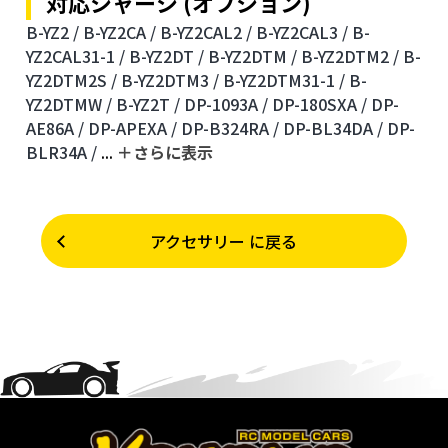
対応シャーシ (オプション)
B-YZ2 /
B-YZ2CA /
B-YZ2CAL2 /
B-YZ2CAL3 /
B-
YZ2CAL31-1 /
B-YZ2DT /
B-YZ2DTM /
B-YZ2DTM2 /
B-
YZ2DTM2S /
B-YZ2DTM3 /
B-YZ2DTM31-1 /
B-
YZ2DTMW /
B-YZ2T /
DP-1093A /
DP-180SXA /
DP-
AE86A /
DP-APEXA /
DP-B324RA /
DP-BL34DA /
DP-
BLR34A /
...
＋さらに表⽰
アクセサリー に戻る