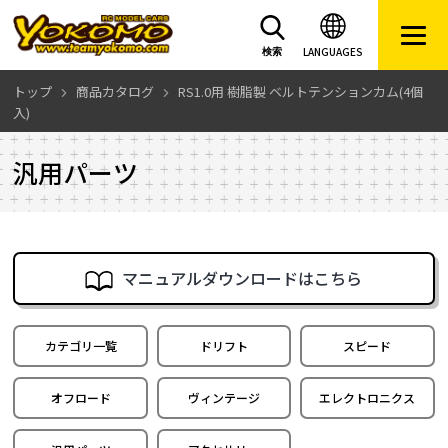
LANGUAGES
検索
トップ
商品カタログ
RS1.0用 樹脂製 ベルトテンションカム(4個
入)
汎用パーツ
マニュアルダウンロードはこちら
カテゴリ一覧
ドリフト
スピード
オフロード
ヴィンテージ
エレクトロニクス