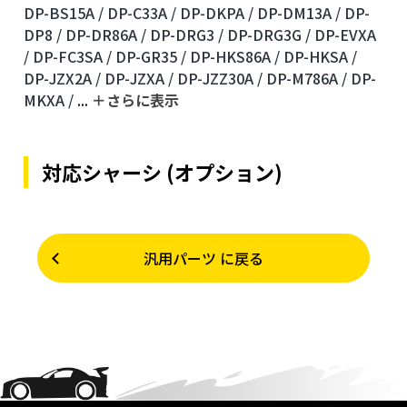
DP-BS15A /
DP-C33A /
DP-DKPA /
DP-DM13A /
DP-
DP8 /
DP-DR86A /
DP-DRG3 /
DP-DRG3G /
DP-EVXA
/
DP-FC3SA /
DP-GR35 /
DP-HKS86A /
DP-HKSA /
DP-JZX2A /
DP-JZXA /
DP-JZZ30A /
DP-M786A /
DP-
MKXA /
...
＋さらに表⽰
対応シャーシ (オプション)
汎用パーツ に戻る