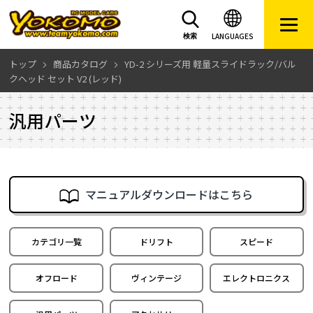
LANGUAGES
検索
トップ
商品カタログ
YD-2 シリーズ用 軽量スライドラック/バル
クヘッド セット V2 (レッド)
汎用パーツ
マニュアルダウンロードはこちら
カテゴリ一覧
ドリフト
スピード
オフロード
ヴィンテージ
エレクトロニクス