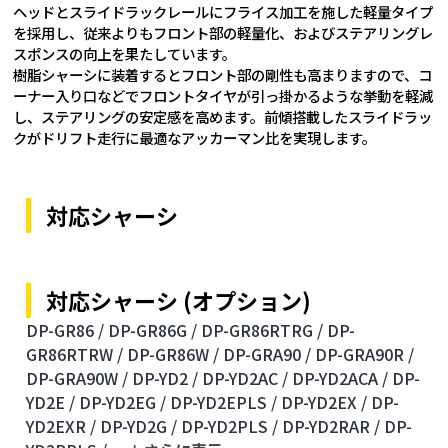
ヘッドとスライドラックレールにフライス加工を施した軽量タイプ
を採用し、従来よりもフロント部の軽量化、およびステアリングレ
スポンスの向上を果たしています。
樹脂シャーシに装着するとフロント部の剛性も高まりますので、コ
ーナー入り口などでフロントタイヤが引っ掛かるような挙動を軽減
し、ステアリングの安定感を高めます。前傾搭載したスライドラッ
クがドリフト走行に最適なアッカーマン比を実現します。
対応シャーシ
対応シャーシ (オプション)
DP-GR86 /
DP-GR86G /
DP-GR86RTRG /
DP-
GR86RTRW /
DP-GR86W /
DP-GRA90 /
DP-GRA90R /
DP-GRA90W /
DP-YD2 /
DP-YD2AC /
DP-YD2ACA /
DP-
YD2E /
DP-YD2EG /
DP-YD2EPLS /
DP-YD2EX /
DP-
YD2EXR /
DP-YD2G /
DP-YD2PLS /
DP-YD2RAR /
DP-