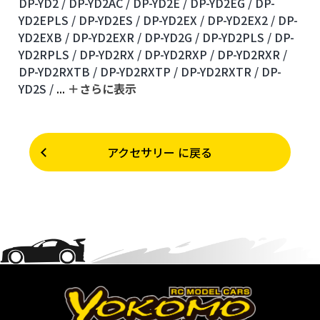
DP-YD2 /
DP-YD2AC /
DP-YD2E /
DP-YD2EG /
DP-
YD2EPLS /
DP-YD2ES /
DP-YD2EX /
DP-YD2EX2 /
DP-
YD2EXB /
DP-YD2EXR /
DP-YD2G /
DP-YD2PLS /
DP-
YD2RPLS /
DP-YD2RX /
DP-YD2RXP /
DP-YD2RXR /
DP-YD2RXTB /
DP-YD2RXTP /
DP-YD2RXTR /
DP-
YD2S /
...
＋さらに表⽰
アクセサリー に戻る