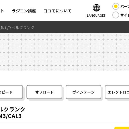
パー
ント
ラジコン講座
ヨコモについて
サイ
LANGUAGES
ルミ製 L/R ベルクランク
スピード
オフロード
ヴィンテージ
エレクトロ
 ベルクランク
TM3/CAL3