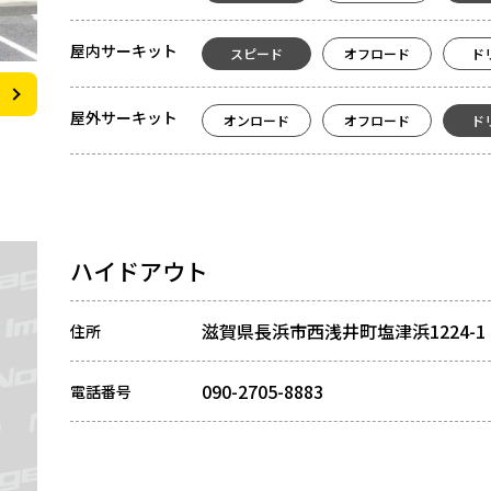
屋内サーキット
スピード
オフロード
ド
屋外サーキット
オンロード
オフロード
ド
ハイドアウト
滋賀県長浜市西浅井町塩津浜1224-1
住所
090-2705-8883
電話番号