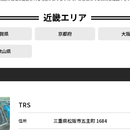
近畿エリア
賀県
京都府
大
歌山県
TRS
三重県松阪市五主町 1684
住所