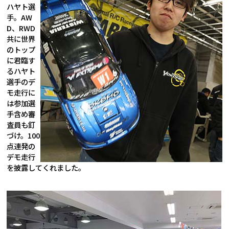
ハヤト選
手。AW
D、RWD
共に世界
のトップ
に君臨す
るハヤト
選手のデ
モ走行に
は参加選
手含め審
査員も釘
づけ。100
点連発の
デモ走行
を披露してくれました。