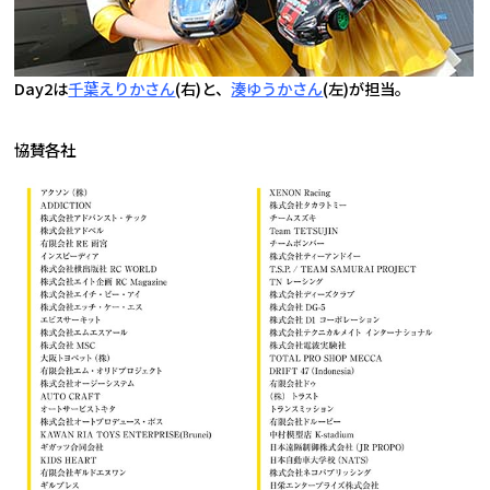
Day2は
千葉えりかさん
(右)と、
湊ゆうかさん
(左)が担当。
協賛各社