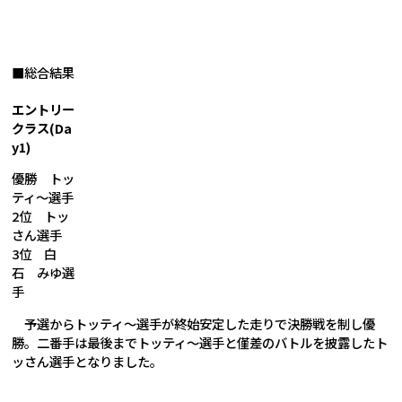
■総合結果
エントリー
クラス(Da
y1)
優勝
トッ
ティ～選手
2位 トッ
さん選手
3位 白
石 みゆ選
手
予選からトッティ～選手が終始安定した走りで決勝戦を制し優
勝。二番手は最後までトッティ～選手と僅差のバトルを披露したト
ッさん選手となりました。