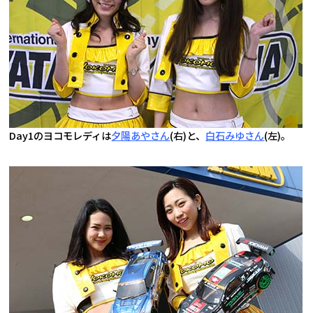
Day1のヨコモレディは
夕陽あやさん
(右)と、
白石みゆさん
(左)。