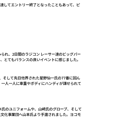
達してエントリー終了となったこともあって、ピ
みられ、
2
日間のラジコン レーサー達のビッグパー
り、とてもバランスの良いイベントに感じました。
、そして先日他界された星野仙一氏の
77
番に因ん
、一人一人に車重やボディにハンディが課せられて
本氏のユニフォームや、山﨑氏のグローブ、そして
祉文化事業団へ山本氏より手渡されました。ヨコモ