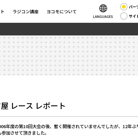
パー
ント
ラジコン講座
ヨコモについて
サイ
LANGUAGES
古屋 レース レポート
006
年度の第
10
回大会の後、暫く開催されていませんでしたが、
12
年ぶ
も参加させて頂きました。