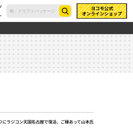
ツ
ヨコモ公式
オンラインショップ
ト
りにラジコン天国名古屋で復活、ご縁あって山本氏