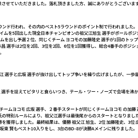
供させていただきました。落札頂きました方、誠にありがとうございま
ウンド行われ、その内のベスト5ラウンドのポイント制で行われました
イムを5回出した現全日本チャンピオンの祖父江旭生 選手がポールポジ
ムを出し予選２位、同じくチーム ヨコモの加藤隆史 選手が1回のトッ
昌 選手は2位を2回、3位を2回、6位を1回獲得し、総合4番手のポジ
。
父江 選手と広坂 選手が抜け出してトップ争いを繰り広げましたが、一
父江 選手を捉えてピタリと食らいつき、テール・ツー・ノーズで会場を
がチームヨコモ 広坂 選手、２番手スタートが同じくチームヨコモ の加
氏の特別ルールにより、祖父江選手は最後尾からのスタートとなりまし
獲得しました。最終結果は、優勝 祖父江 旭生、2位 加藤隆史、3位 
東 賢もベスト10入りをし、3台のBD-8が決勝Aメインに残りました。