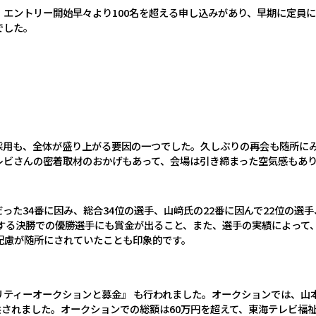
、エントリー開始早々より
100
名を超える申し込みがあり、早期に定員に
でした。
採用も、全体が盛り上がる要因の一つでした。久しぶりの再会も随所に
レビさんの密着取材のおかげもあって、会場は引き締まった空気感もあ
だった
34
番に因み、総合
34
位の選手、山﨑氏の
22
番に因んで
22
位の選手
する決勝での優勝選手にも賞金が出ること、また、選手の実績によって
配慮が随所にされていたことも印象的です。
リティーオークションと募金』 も行われました。オークションでは、山
供されました。オークションでの総額は60万円を超えて、東海テレビ福