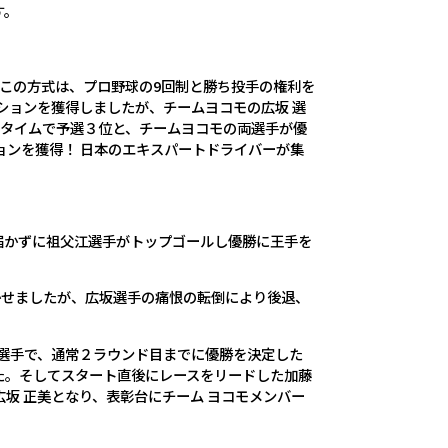
す。
。この方式は、プロ野球の9回制と勝ち投手の権利を
ションを獲得しましたが、チームヨコモの広坂 選
プタイムで予選３位と、チームヨコモの両選手が優
ションを獲得！ 日本のエキスパートドライバーが集
歩届かずに祖父江選手がトップゴールし優勝に王手を
沸かせましたが、広坂選手の痛恨の転倒により後退、
藤 選手で、通常２ラウンド目までに優勝を決定した
た。そしてスタート直後にレースをリードした加藤
広坂 正美となり、表彰台にチーム ヨコモメンバー