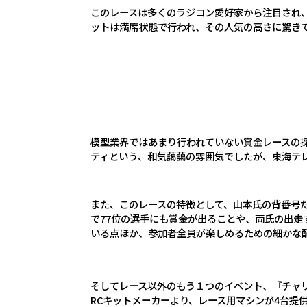
このレースは多くのラジコン愛好家から注目され
ットは満席状態で行われ、その人気の高さに驚き
模型業界ではあまり行われていない賞金レースの
ティという、和気藹藹の雰囲気でしたが、東海テ
また、このレースの特徴として、山本氏の背番号
で
77
位の選手にも賞金が出ることや、両氏の出走
いる点ほか、参加者全員が楽しめるための細かな
そしてレース以外のもう１つのイベント、『チャ
RCキットメーカーより、レース用マシンが4台提