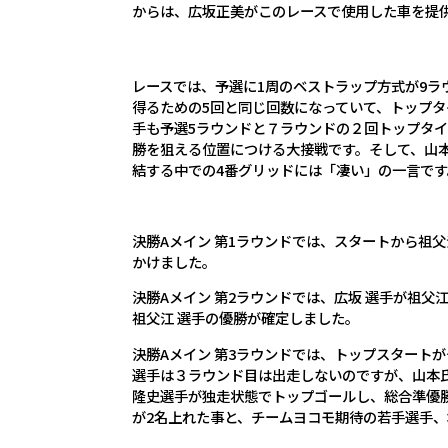
からは、広坂正美がこのレースで使用した車を提
レースでは、予選に1周のベストラップ方式が9ラ
得るための5回と同じ回数になっていて、トップタ
手も予選5ラウンドと７ラウンドの２回トップタイ
勝を狙える位置につける大接戦です。そして、山本
結する中での4番グリッドには「凄い」の一言です
決勝Aメイン 第1ラウンドでは、スタートから祖
かけました。
決勝Aメイン 第2ラウンドでは、広坂 選手が祖
祖父江 選手の優勝が確定しました。
決勝Aメイン 第3ラウンドでは、トップスタート
選手は３ラウンド目は出走しないのですが、山本
隆史選手が独走状態でトップゴールし、総合準優勝を
が2名上れた事と、チームヨコモ期待の若手選手、坂