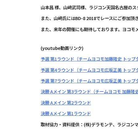
山本昌 様、山﨑武司様、ラジコン天国名古屋の
また、山﨑氏にはBD-8 2018でレースにご参
また、来年の開催にも期待しております。ヨコモ
(youtube動画リンク)
予選 第1ラウンド（チームヨコモ加藤隆史 トップ
予選 第4ラウンド（チームヨコモ広坂正美 トップ
予選 第7ラウンド（チームヨコモ広坂正美 トップタ
決勝 Aメイン 第3ラウンド（チームヨコモ 加藤隆
決勝 Aメイン 第2ラウンド
決勝 Aメイン 第1ラウンド
取材協力・資料提供：(株)デラモンテ、ラジコンマガ