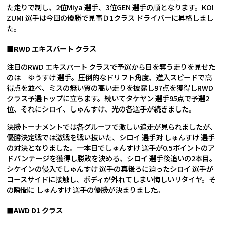
た走りで制し、2位Miya 選手、3位GEN 選手の順となります。KOI
ZUMI 選手は今回の優勝で見事Ｄ1クラス ドライバーに昇格しまし
た。
■RWD エキスパート クラス
注目のRWD エキスパート クラスで予選から目を奪う走りを見せた
のは ゆうすけ 選手。圧倒的なドリフト角度、進入スピードで高
得点を並べ、ミスの無い質の高い走りを披露し97点を獲得しRWD
クラス予選トップに立ちます。続いてタケヤン 選手95点で予選2
位、それにシロイ、しゅんすけ、光の各選手が続きました。
決勝トーナメントでは各グループで激しい追走が見られましたが、
優勝決定戦では激戦を戦い抜いた、シロイ 選手対 しゅんすけ 選手
の対決となりました。一本目でしゅんすけ 選手が0.5ポイントのア
ドバンテージを獲得し勝敗を決める、シロイ 選手後追いの2本目。
シケインの侵入でしゅんすけ 選手の真後ろに迫ったシロイ 選手が
コースサイドに接触し、ボディが外れてしまい悔しいリタイヤ。そ
の瞬間に しゅんすけ 選手の優勝が決まりました。
■AWD D1 クラス