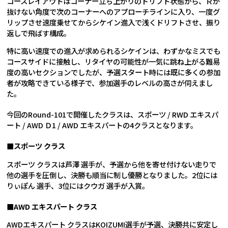
コースレイアウトはコーナー立ち上がりのドリフト状態から、Ｒが
抜けない角度で次のコーナーへのアプローチラインに入り、一度グ
リップさせ速度乗せてからシケイン進入で浅くドリフトさせ、振り
返しで飛ばす構成。
特に高い速度での進入が求められるシケインは、わずかなミスでも
コースサイドに接触し、リタイヤの可能性が一気に跳ね上がる難易
度の高いセクションでしたが、予選スタート時には既に多くの参加
者が攻略できている様子で、参加選手のレベルの高さが伺えまし
た。
今回のRound-101で開催したクラスは、スポーツ / RWD エキスパ
ート / AWD Ｄ1 / AWD エキスパートの4クラスとなります。
■スポーツ クラス
スポーツ クラスは芦澤 選手が、予選から他を寄せ付けない走りで
他の選手を圧倒し、決勝も順当に制し優勝となりました。2位には
りぃぽん 選手、3位にはクウガ 選手が入賞。
■AWD エキスパート クラス
AWDエキスパート クラスはKOIZUMI選手が予選、決勝共に安定し