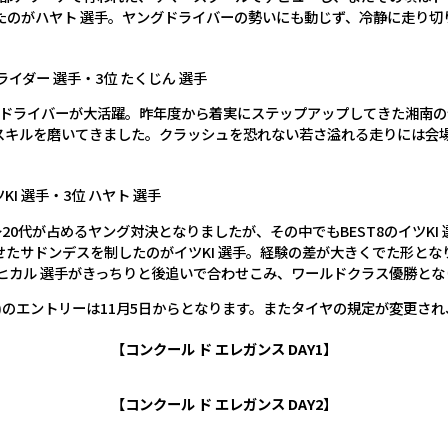
抑えたのがハヤト 選手。ヤングドライバーの勢いにも動じず、冷静に走り
ライダー 選手・3位 たくじん 選手
も小学生ドライバーが大活躍。昨年度から着実にステップアップしてきた湘
スキルを磨いてきました。クラッシュを恐れない若さ溢れる走りには会
KI 選手・3位 ハヤト 選手
20代が占めるヤング対決となりましたが、その中でもBEST8のイツKI
たサドンデスを制したのがイツKI 選手。経験の差が大きくでた形となり
ヒカル 選手がきっちりと後追いで合わせこみ、ワールドクラス優勝とな
)のエントリーは11月5日からとなります。またタイヤの規定が変更され、Z
【コンクール ド エレガンス DAY1】
【コンクール ド エレガンス DAY2】