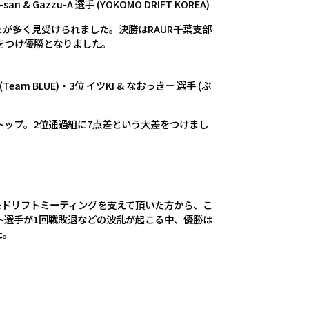
 & Gazzu-A 選手 (YOKOMO DRIFT KOREA)
が多く見受けられました。決勝はRAUR千葉支部
差をつけ優勝となりました。
am BLUE)・3位 イツKI & なおっきー 選手 (ぶ
トップ。2位通過組に7点差という大差をつけまし
コモドリフトミーティングを支えて頂いた方から、こ
~選手が1回戦敗退などの波乱が起こる中、優勝は
た。