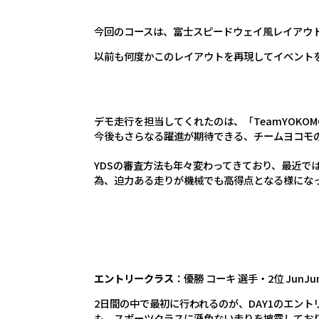
今回のコースは、富士スピードウェイ風レイアウ
以前も何度かこのレイアウトを再現してイベント
デモ走行を担当してくれたのは、「TeamYOKO
今後もさらなる躍進が期待できる、チームヨコモ
YDSの審査方法も年々変わってきており、最近で
為、迫力ある走りが機械でも高得点となる様になっ
エントリークラス
：優勝 コーキ 選手・2位 JunJ
2日間の中で最初に行われるのが、DAY1のエン
も、スポーツクラスに遜色ない走りを披露してお