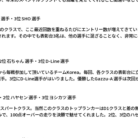
 選手・3位 SHO 選手
気のクラスで、ここ最近回数を重ねるたびにエントリー数が増えてきて
されます。その中でも表彰台3名は、他の選手に混ざることなく、非常に
2位 石ちゃん 選手・3位 D-Line 選手
ら毎戦参加して頂いているチームKorea。毎回、各クラスの表彰台に
選手。3位にD-Line選手がはいりました。優勝したGazzu-A 選手は
・2位 ハヤセン 選手・3位 ヨシカツ 選手
キスパートクラス。当然このクラスのトップランカーはD1クラスと差の無
で、100点オーバーの走りを決勝で魅せてくれました。2位、3位のハセ