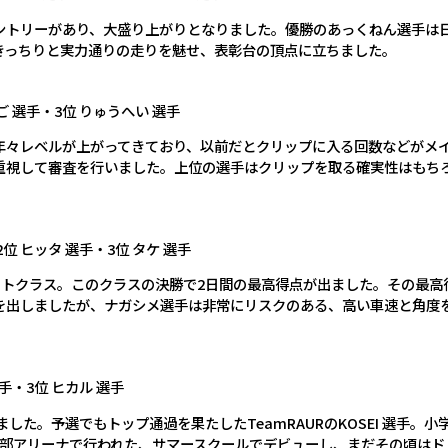
のエントリーがあり、大盛り上がりとなりました。優勝のあっくねん選手は
きっちりと実力通りの走りを魅せ、表彰台の頂点に立ちました。
ご 選手・3位 りゅうへい 選手
年々レベルが上がってきており、以前だとクリップに入る回数などがメ
重視して審査を行いました。上位の選手はクリップを取る確実性はもち
位 ヒッタ 選手・3位 タケ 選手
スパートクラス。このクラスの決勝で2日間の最高得点が出ました。その最
を出しましたが、ナガシメ選手は非常にリスクのある、高い車速と角度
選手・3位 ヒカル 選手
た。予選でもトップ通過を果たしたTeamRAURのKOSEI 選手。小
田部アリーナで行われた、サマースクールでデビューし、まだその頃はド