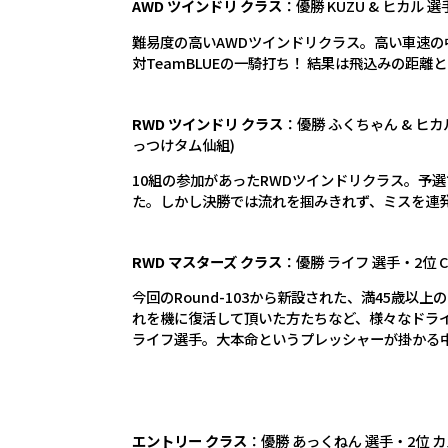
AWD ツインドリ クラス
：優勝 KUZU & ヒカル 選手 
難易度の高いAWDツインドリクラス。高い車速の
対TeamBLUEの一騎打ち！ 結果は飛込みの距
RWD ツインドリ クラス
：優勝 ふくちゃん & ヒカル 
っつけタム仙組)
10組の参加があったRWDツインドリクラス。予選
た。しかし決勝では流れを掴みきれず、ミスを連
RWD マスターズ クラス
：優勝 ライフ 選手・2位 C
今回のRound-103から新設された、満45歳
れを機に復活して頂いた方たちなど、様々なドライ
ライフ選手。大本命というプレッシャーが掛かる
エントリー クラス
：優勝 あっくねん 選手・2位 