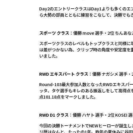
Day2のエントリークラスはDay1よりも多く
ら大勢の部員とともに練習をこなして、決勝でも
スポーツ クラス
：優勝 move 選手・2位 ちんあな
スポーツクラスのレベルもトップクラスと同様に
は差がつかない為、クリップ時の角度や安定度を
いました。
RWD エキスパート クラス
：優勝 ナガシメ 選手・2
Round-103最大参加人数となったRWDエキ
ッタ、タケ選手もキレのある振返しをして高得点
点101.18点をマークしました。
RWD D1 クラス
：優勝 ハヤト 選手・2位 KOSEI 
今回の決勝トーナメントでNEWヒーローが誕生しまし
リ歴はなんと、たったの1年。昨年の夏休みに谷