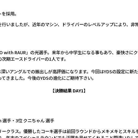
トを採用。
を行いましたが、近年のマシン、ドライバーのレベルアップにより、非
MO with RAUR」の光選手。来年から中学生になる事もあり、豪快
の次期エースドライバーの1人です。
は深いアングルでの振出しが高評価になります。今回はYDSの設定に新
てきました。今後のYDSの進化にご期待下さい。
【決勝結果 DAY1】
un 選手・3位 クニちゃん 選手
トリークラス。優勝したコーキ選手は前回ラウンドからメキメキとスキ
り、年末のスペシャルラウンドでも活躍を見せてくれること間違いなし