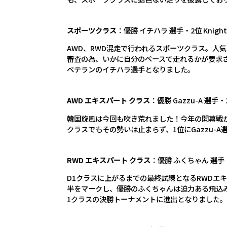
スポーツクラス
：優勝 イチハラ 選手・2位 Knight
AWD、RWD混走で行われるスポーツクラス。人
審査の為、いかに自分のペースで走れるかが要求
ベテランのイチハラ選手となりました。
AWD エキスパート クラス
：優勝 Gazzu-A 選手・
韓国旋風は今回も吹き荒れました！今年の開幕戦か
クラスでもその勢いは止まらず、1位にGazzu-A
RWD エキスパート クラス
：優勝 ふくちゃん 選手
D1クラスに上がるまでの最終試練となるRWDエ
半をマークし、優勝のふくちゃんは迫力ある飛込み
1クラスの決勝トーナメントに進出となりました。