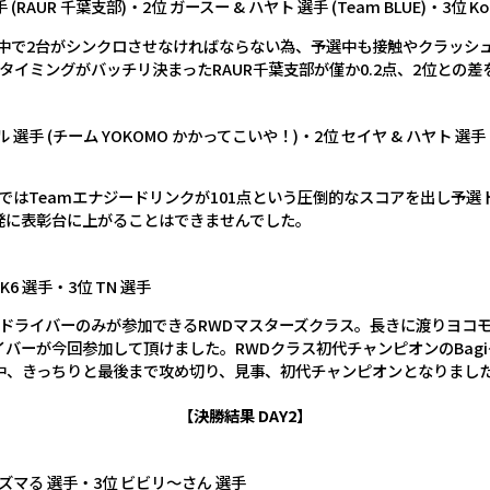
(RAUR 千葉支部)・2位 ガースー & ハヤト 選手 (Team BLUE)・3位 Ko-san
中で2台がシンクロさせなければならない為、予選中も接触やクラッシュ
離とタイミングがバッチリ決まったRAUR千葉支部が僅か0.2点、2位との
選手 (チーム YOKOMO かかってこいや！)・2位 セイヤ & ハヤト 選手 (Te
ではTeamエナジードリンクが101点という圧倒的なスコアを出し予選
発に表彰台に上がることはできませんでした。
K6 選手・3位 TN 選手
以上のドライバーのみが参加できるRWDマスターズクラス。長きに渡りヨ
バーが今回参加して頂けました。RWDクラス初代チャンピオンのBagi
中、きっちりと最後まで攻め切り、見事、初代チャンピオンとなりまし
【決勝結果 DAY2】
カズマる 選手・3位 ビビリ～さん 選手