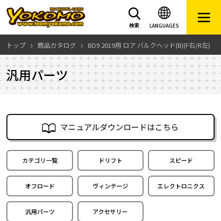
LANGUAGES
検索
トップ
商品カタログ
BD9 2019用 ロア バルクヘッド(B)(F右/R左)
汎用パーツ
マニュアルダウンロードはこちら
カテゴリ一覧
ドリフト
スピード
オフロード
ヴィンテージ
エレクトロニクス
汎用パーツ
アクセサリー