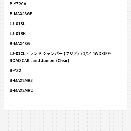
B-YZ2CA
B-MAX43GF
LJ-01SL
LJ-01BK
B-MAX43G
LJ-01CL - ランド ジャンパー (クリア) / 1/14 4WD OFF-
ROAD CAR Land Jumper(Clear)
B-YZ2
B-MAX2MR3
B-MAX2MR2