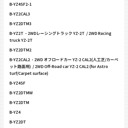
B-YZ4SF2-1
B-YZ2CAL3
B-YZ2DTM3
B-YZ2T - 2WDレーシングトラック YZ-2T / 2WD Racing
truck YZ-2T
B-YZ2DTM2
B-YZ2CAL2 - 2WD オフロードカー YZ-2 CAL2(人工芝/カーペ
ット路面用) / 2WD Off-Road car YZ-2 CAL2 (for Astro
turf/Carpet surface)
B-YZ4SF
B-YZ2DTMW
B-YZ2DTM
B-YZ4
B-YZ2DT