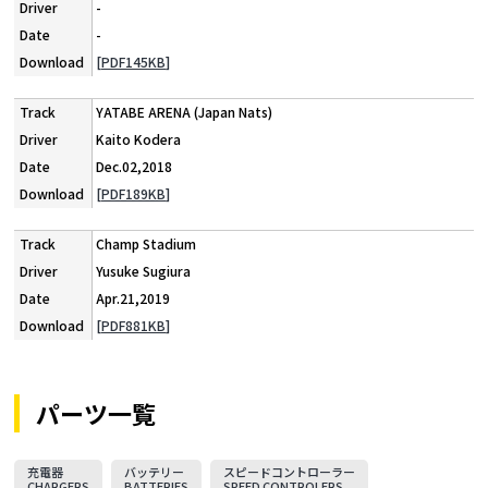
-
-
[PDF145KB]
YATABE ARENA (Japan Nats)
Kaito Kodera
Dec.02,2018
[PDF189KB]
Champ Stadium
Yusuke Sugiura
Apr.21,2019
[PDF881KB]
パーツ一覧
充電器
バッテリー
スピードコントローラー
CHARGERS
BATTERIES
SPEED CONTROLERS