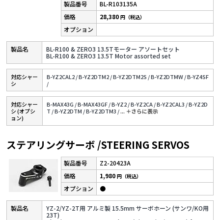
BL-R103135A
28,380
円（税込）
BL-R100 & ZERO3 13.5Tモーター アソートセット
BL-R100 & ZERO3 13.5T Motor assorted set
対応シャー
B-YZ2CAL2 /
B-YZ2DTM2 /
B-YZ2DTM2S /
B-YZ2DTMW /
B-YZ4SF
シ
/
対応シャー
B-MAX43G /
B-MAX43GF /
B-YZ2 /
B-YZ2CA /
B-YZ2CAL3 /
B-YZ2D
シ (オプシ
T /
B-YZ2DTM /
B-YZ2DTM3 /
...
＋さらに表⽰
ョン)
ステアリングサーボ /STEERING SERVOS
Z2-20423A
1,980
円（税込）
●
YZ-2/YZ-2T用 アルミ製 15.5mm サーボホーン (サンワ/KO用
23T)