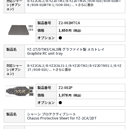
対応シャー
B-YZ2CAL2 /
B-YZ2DTM2 /
B-YZ2DTM2S /
ROR-010 /
ROR-010RT
シ (オプシ
R /
ROR-010RTR-1 /
SOR-030 /
...
＋さらに表⽰
ョン)
Z2-002MTCA
1,650
円（税込）
●
YZ-2T/DTM3/CAL3用 グラファイト製 メカトレイ
Graphite RC unit tray
対応シャー
B-YZ2CAL2 /
B-YZ2CAL31-1 /
B-YZ2DTM2 /
B-YZ2DTM31-1 /
B-YZ
シ (オプシ
2T /
ROR-010 /
...
＋さらに表⽰
ョン)
Z2-002P
1,078
円（税込）
●
シャーシ プロテクティブシート
Chassis Protective Sheet for YZ-2CA/2DT