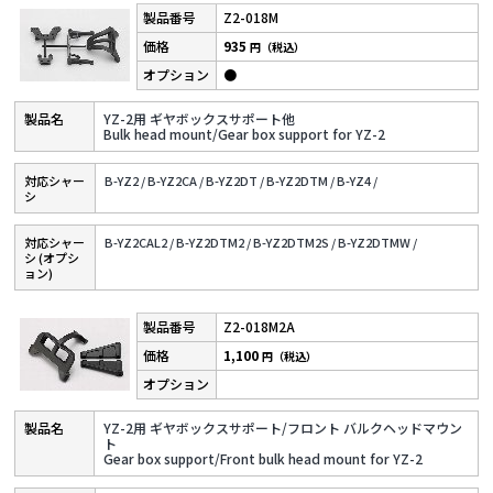
Z2-018M
935
円（税込）
●
YZ-2用 ギヤボックスサポート他
Bulk head mount/Gear box support for YZ-2
対応シャー
B-YZ2 /
B-YZ2CA /
B-YZ2DT /
B-YZ2DTM /
B-YZ4 /
シ
対応シャー
B-YZ2CAL2 /
B-YZ2DTM2 /
B-YZ2DTM2S /
B-YZ2DTMW /
シ (オプシ
ョン)
Z2-018M2A
1,100
円（税込）
YZ-2用 ギヤボックスサポート/フロント バルクヘッドマウン
ト
Gear box support/Front bulk head mount for YZ-2