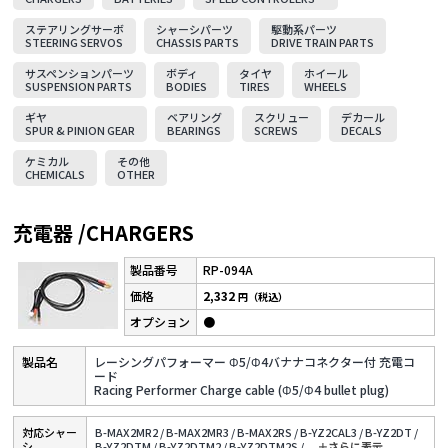
ステアリングサーボ
シャーシパーツ
駆動系パーツ
STEERING SERVOS
CHASSIS PARTS
DRIVE TRAIN PARTS
サスペンションパーツ
ボディ
タイヤ
ホイール
SUSPENSION PARTS
BODIES
TIRES
WHEELS
ギヤ
ベアリング
スクリュー
デカール
SPUR & PINION GEAR
BEARINGS
SCREWS
DECALS
ケミカル
その他
CHEMICALS
OTHER
充電器 /CHARGERS
RP-094A
2,332
円（税込）
●
レーシングパフォーマー Φ5/Φ4バナナコネクター付 充電コ
ード
Racing Performer Charge cable (Φ5/Φ4 bullet plug)
対応シャー
B-MAX2MR2 /
B-MAX2MR3 /
B-MAX2RS /
B-YZ2CAL3 /
B-YZ2DT /
シ
B-YZ2DTM /
B-YZ2DTM2 /
B-YZ2DTM2S /
...
＋さらに表⽰