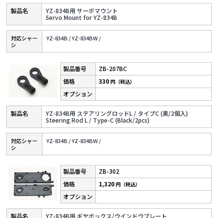
YZ-834B用 サーボマウント
Servo Mount for YZ-834B
対応シャー
YZ-834B /
YZ-834BW /
シ
ZB-207BC
330
円（税込）
YZ-834B用 ステアリングロッドL / タイプC (黒/2個入)
Steering Rod L / Type-C (Black/2pcs)
対応シャー
YZ-834B /
YZ-834BW /
シ
ZB-302
1,320
円（税込）
YZ-834B用 ギヤボックス/ウインドウプレート