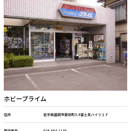
ホビープライム
住所
岩手県盛岡市愛宕町3-9富士見ハイツ１Ｆ
電話番号
019-654-1130