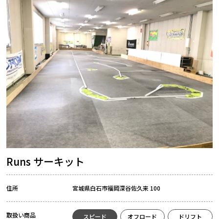
Runs サーキット
住所
宮城県白石市福岡深谷佐久来 100
取扱い商品
スピード
オフロード
ドリフト