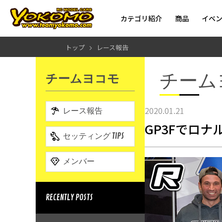
カテゴリ紹介
商品
イベ
トップ
レース報告
チーム
チームヨコモ
2020.01.21
レース報告
GP3Fでロナ
セッティング TIPS
メンバー
RECENTLY POSTS