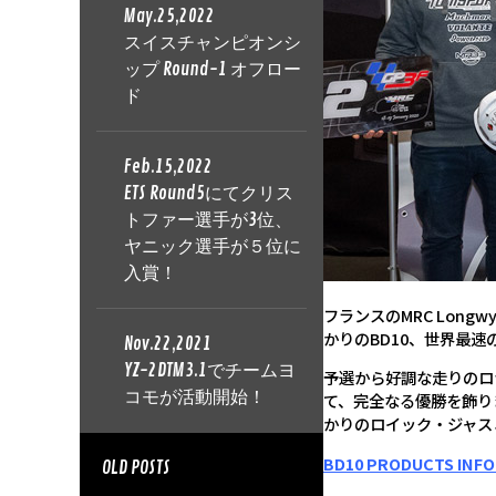
May.25,2022
スイスチャンピオンシ
ップ Round-1 オフロー
ド
Feb.15,2022
ETS Round5にてクリス
トファー選手が3位、
ヤニック選手が５位に
入賞！
フランスのMRC Lon
かりのBD10、世界最
Nov.22,2021
YZ-2DTM3.1でチームヨ
予選から好調な走りのロ
コモが活動開始！
て、完全なる優勝を飾り
かりのロイック・ジャス
BD10 PRODUCTS INF
OLD POSTS