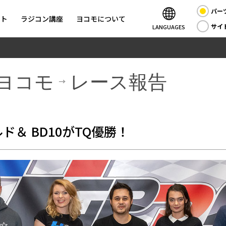
パー
ント
ラジコン講座
ヨコモについて
サイ
LANGUAGES
ヨコモ
レース報告
ルド＆ BD10がTQ優勝！