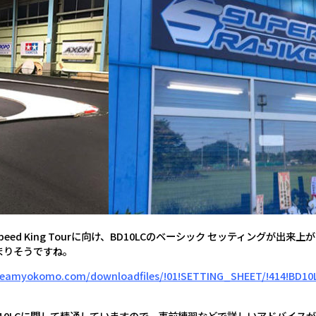
ed King Tourに向け、BD10LCのベーシック セッティングが出来
まりそうですね。
teamyokomo.com/downloadfiles/!01!SETTING_SHEET/!414!BD1
10LCに関して精通していますので、事前練習などで詳しいアドバイス