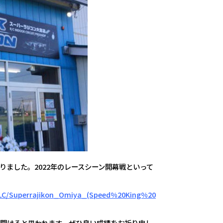
上がりました。2022年のレースシーン開幕戦といって
0LC/Superrajikon_Omiya_(Speed%20King%20
が聞けると思われます。ぜひ良い成績をお祈り申し