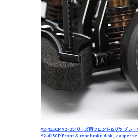
Y2-415CP YD-2シリーズ用フロント&リヤ ブ
Y2-415CP Front & rear brake disk , caliper s