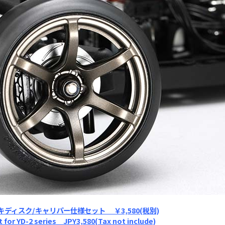
レーキディスク/キャリパー仕様セット ￥3,580(税別)
et for YD-2 series JPY3,580(Tax not include)