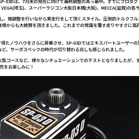
SP-03Dは、7月末の発売に向けて最終調整の真っ最中。すでにプロダ
、VEGA(埼玉)、スーパーラジコン大阪日本橋(大阪)、MECCA(滋賀)
搭載し、微調整を行いながら実走行をして頂くスタイル。圧倒的トルクフ
者様からも大絶賛を頂きました。これまでの常識を覆す走りやすさに高
Dで得たノウハウをさらに昇華させ、SP-03Dではエキスパートユーザ
など、サーボスペックの時代が切り替わる兆しも感じられました。
大型コースなど、様々なシチュエーションでのテストとなりましたが、
発売をお楽しみに！