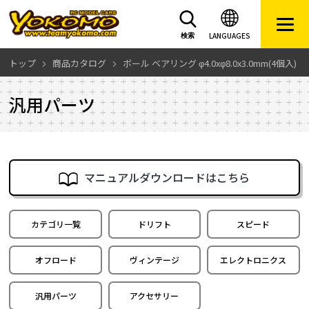
LANGUAGES
検索
トップ
商品カタログ
ボール ベアリング φ4.0xφ8.0x3.0mm(4個入)
汎用パーツ
マニュアルダウンロードはこちら
カテゴリ一覧
ドリフト
スピード
オフロード
ヴィンテージ
エレクトロニクス
汎用パーツ
アクセサリー