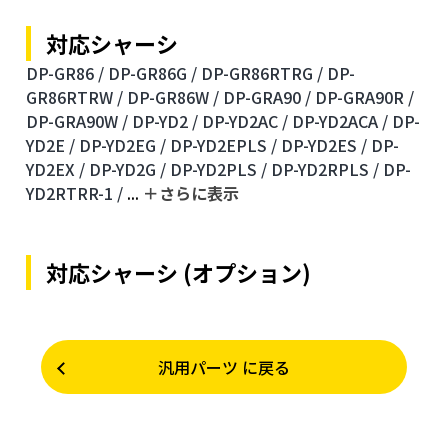
対応シャーシ
DP-GR86 /
DP-GR86G /
DP-GR86RTRG /
DP-
GR86RTRW /
DP-GR86W /
DP-GRA90 /
DP-GRA90R /
DP-GRA90W /
DP-YD2 /
DP-YD2AC /
DP-YD2ACA /
DP-
YD2E /
DP-YD2EG /
DP-YD2EPLS /
DP-YD2ES /
DP-
YD2EX /
DP-YD2G /
DP-YD2PLS /
DP-YD2RPLS /
DP-
YD2RTRR-1 /
...
＋さらに表⽰
対応シャーシ (オプション)
汎用パーツ に戻る