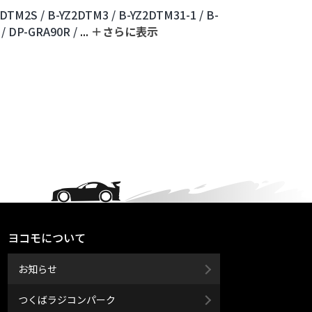
2DTM2S /
B-YZ2DTM3 /
B-YZ2DTM31-1 /
B-
/
DP-GRA90R /
...
＋さらに表⽰
ヨコモについて
お知らせ
つくばラジコンパーク