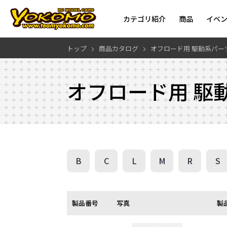
カテゴリ紹介
商品
イベ
トップ
商品カタログ
オフロード用 駆動系パー
オフロード用 駆
B
C
L
M
R
S
製品番号
写真
製