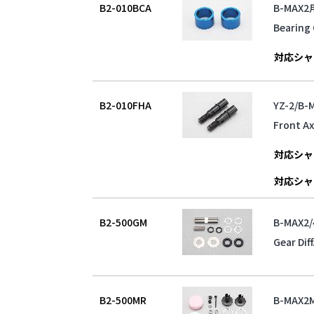
B2-010BCA
B-MAX
Bearing 
対応シャ
B2-010FHA
YZ-2/
Front Ax
対応シャ
対応シャ
B2-500GM
B-MAX
Gear Dif
B2-500MR
B-MAX