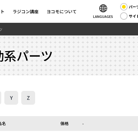
パー
ント
ラジコン講座
ヨコモについて
サイ
LANGUAGES
ツ
動系パーツ
Y
Z
品名
価格
-