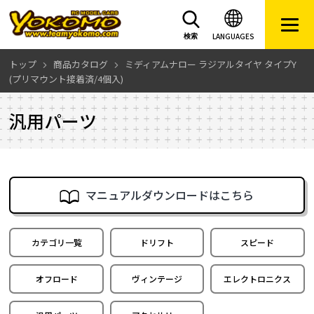
LANGUAGES
検索
トップ
商品カタログ
ミディアムナロー ラジアルタイヤ タイプY
(プリマウント接着済/4個入)
汎用パーツ
マニュアルダウンロードはこちら
カテゴリ一覧
ドリフト
スピード
オフロード
ヴィンテージ
エレクトロニクス