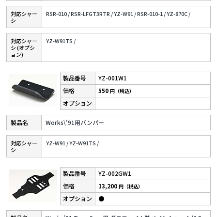
対応シャー
RSR-010 /
RSR-LFGT3RTR /
YZ-W91 /
RSR-010-1 /
YZ-870C /
シ
対応シャー
YZ-W91TS /
シ (オプシ
ョン)
YZ-001W1
550
円（税込）
Works\'91用バンパー
対応シャー
YZ-W91 /
YZ-W91TS /
シ
YZ-002GW1
13,200
円（税込）
●