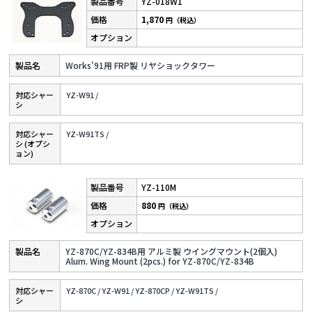
YZ-018W1
1,870
円（税込）
Works'91用 FRP製 リヤショックタワー
対応シャー
YZ-W91 /
シ
対応シャー
YZ-W91TS /
シ (オプシ
ョン)
YZ-110M
880
円（税込）
YZ-870C/YZ-834B用 アルミ製 ウイングマウント(2個入)
Alum. Wing Mount (2pcs.) for YZ-870C/YZ-834B
対応シャー
YZ-870C /
YZ-W91 /
YZ-870CP /
YZ-W91TS /
シ