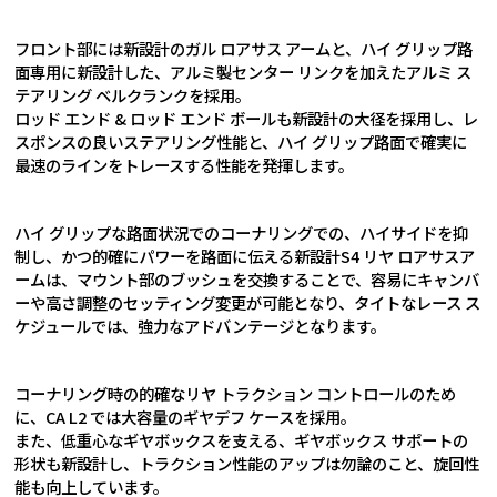
フロント部には新設計のガル ロアサス アームと、ハイ グリップ路
面専用に新設計した、アルミ製センター リンクを加えたアルミ ス
テアリング ベルクランクを採用。
ロッド エンド & ロッド エンド ボールも新設計の大径を採用し、レ
スポンスの良いステアリング性能と、ハイ グリップ路面で確実に
最速のラインをトレースする性能を発揮します。
ハイ グリップな路面状況でのコーナリングでの、ハイサイドを抑
制し、かつ的確にパワーを路面に伝える新設計S4 リヤ ロアサスア
ームは、マウント部のブッシュを交換することで、容易にキャンバ
ーや高さ調整のセッティング変更が可能となり、タイトなレース ス
ケジュールでは、強力なアドバンテージとなります。
コーナリング時の的確なリヤ トラクション コントロールのため
に、CA L2 では大容量のギヤデフ ケースを採用。
また、低重心なギヤボックスを支える、ギヤボックス サポートの
形状も新設計し、トラクション性能のアップは勿論のこと、旋回性
能も向上しています。