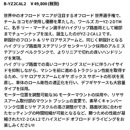
B-YZ2CAL2 ￥49,800 (税別)
世界中のオフロード マニアが注目するオフロード 世界選手権で、
チーム ヨコモが使用し優勝を果たした、ワールズ カーYZ-2 DTM
に、名手 リー・マーティン選手がハイグリップ路面用として細部
までチューンナップを加え、誕生したのがYZ-2 CA L2 です。
新設計のフロント & リヤ ロアサスアームと、同じく新設計となる
ハイ グリップ路面用 ステアリング センターリンク採用のアルミ ス
テアリング ベルクランクで、よりリニアで切れの良いハンドリン
グを実現。
ハイ グリップ路面での高いコーナリング スピードに伴うハイサイ
ドを抑制しながら、マシンを前に進めるトラクション性能を取得す
るため、リヤ ロアサスアームとギヤ ボックス サポートの形状を見
直し、車体のロール剛性の適正化を行い、デフギヤケースも大容量
タイプを採用。
モーター位置を調整可能な3G モーターマウントの採用や、リヤサ
スアーム取付部のマウント ブッシュの変更で、素早くキャンバー
リンク位置とリヤ アスクルの高さ調整ができ、路面状況に合わせ
たセッティングの時間短縮が可能となるなど、勝つための性能が凝
縮されたYZ-2 CA L2 でハイスピード オフロード ドライビングをお
楽しみください!!