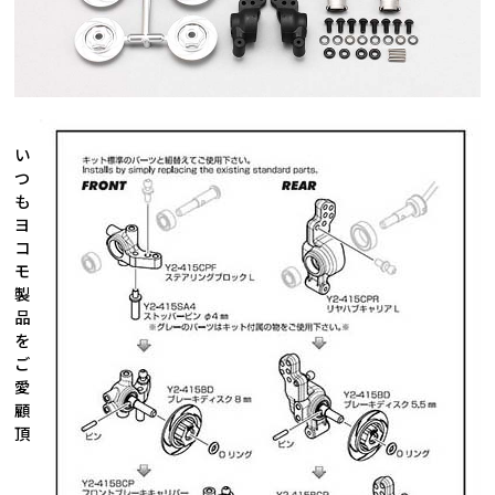
い
つ
も
ヨ
コ
モ
製
品
を
ご
愛
顧
頂