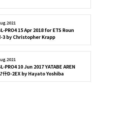
Aug.2021
BL-PRO4 15 Apr 2018 for ETS Roun
d-3 by Christopher Krapp
Aug.2021
BL-PRO4 10 Jun 2017 YATABE AREN
A?什D-2EX by Hayato Yoshiba