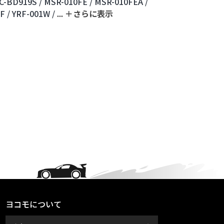
C-BD919S /
MSR-010FE /
MSR-010FEA /
F /
YRF-001W /
...
＋さらに表⽰
ヨコモについて